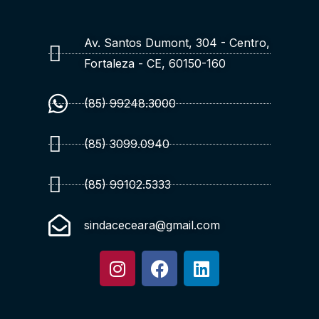
Av. Santos Dumont, 304 - Centro,
Fortaleza - CE, 60150-160
(85) 99248.3000
(85) 3099.0940
(85) 99102.5333
sindaceceara@gmail.com
I
F
L
n
a
i
s
c
n
t
e
k