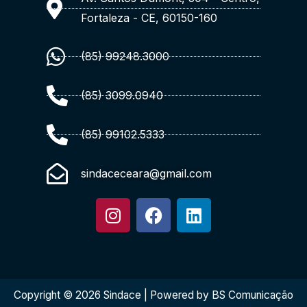
Fortaleza - CE, 60150-160
(85) 99248.3000
(85) 3099.0940
(85) 99102.5333
sindaceceara@gmail.com
I
F
L
n
a
i
s
c
n
t
e
k
a
b
e
g
o
d
Copyright © 2026 Sindace | Powered by BS Comunicação